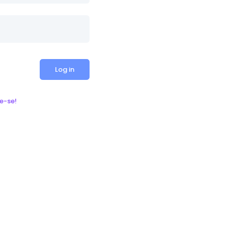
Log in
e-se!