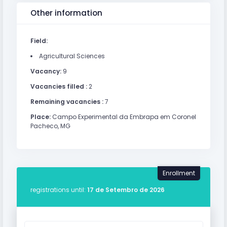
Other information
Field:
Agricultural Sciences
Vacancy:
9
Vacancies filled :
2
Remaining vacancies :
7
Place:
Campo Experimental da Embrapa em Coronel
Pacheco, MG
Enrollment
registrations until:
17 de Setembro de 2026